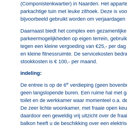
(Componistenkwartier) in Naarden. Het appar
parkachtige tuin met leuke zithoek. Deze is voo
bijvoorbeeld gebruikt worden om verjaardagen t
Daarnaast biedt het complex een gezamenlijke 
parkeermogelijkheden op eigen terrein, gebrui
tegen een kleine vergoeding van €25,- per dag
en kleine fitnessruimte. De servicekosten bed
stookkosten is € 100,- per maand.
Indeling:
e
De entree is op de 6
verdieping (geen bovenbu
geen langslopende buren. Een ruime hal met g
toilet en de werkkamer waar momenteel o.a. d
De zeer lichte woonkamer, met fraaie open keu
daardoor een geweldig vrij uitzicht over de fra
balkon heeft u de beschikking over een elektr