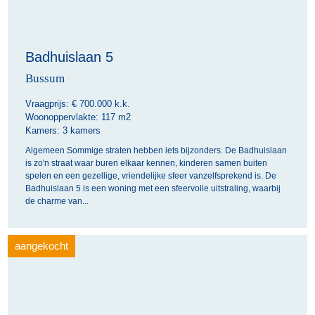
Badhuislaan 5
Bussum
Vraagprijs: €
700.000 k.k.
Woonoppervlakte:
117 m2
Kamers:
3 kamers
Algemeen Sommige straten hebben iets bijzonders. De Badhuislaan
is zo'n straat waar buren elkaar kennen, kinderen samen buiten
spelen en een gezellige, vriendelijke sfeer vanzelfsprekend is. De
Badhuislaan 5 is een woning met een sfeervolle uitstraling, waarbij
de charme van...
aangekocht