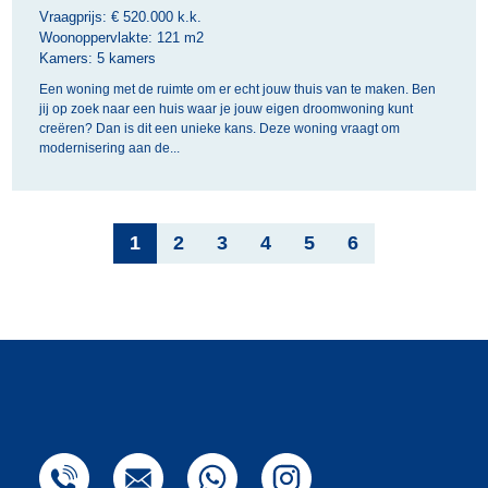
Vraagprijs: €
520.000 k.k.
Woonoppervlakte:
121 m2
Kamers:
5 kamers
Een woning met de ruimte om er echt jouw thuis van te maken. Ben
jij op zoek naar een huis waar je jouw eigen droomwoning kunt
creëren? Dan is dit een unieke kans. Deze woning vraagt om
modernisering aan de...
1
2
3
4
5
6