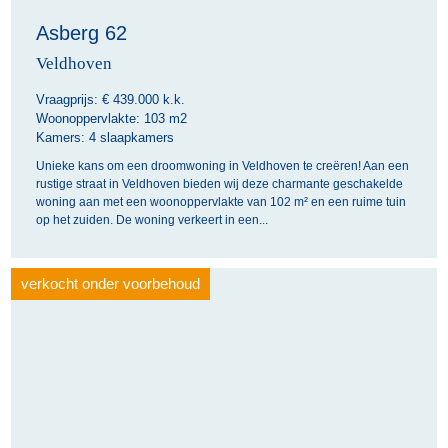
Asberg 62
Veldhoven
Vraagprijs: €
439.000 k.k.
Woonoppervlakte:
103 m2
Kamers:
4 slaapkamers
Unieke kans om een droomwoning in Veldhoven te creëren! Aan een
rustige straat in Veldhoven bieden wij deze charmante geschakelde
woning aan met een woonoppervlakte van 102 m² en een ruime tuin
op het zuiden. De woning verkeert in een...
verkocht onder voorbehoud