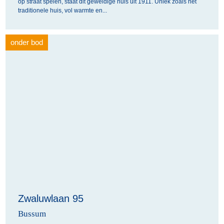
op straat spelen, staat dit geweldige huis uit 1911. Uniek zoals het
traditionele huis, vol warmte en...
onder bod
Zwaluwlaan 95
Bussum