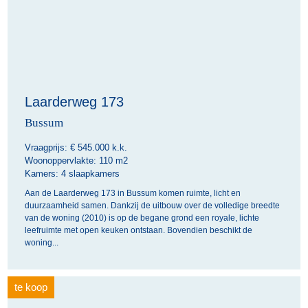
Laarderweg 173
Bussum
Vraagprijs: €
545.000 k.k.
Woonoppervlakte:
110 m2
Kamers:
4 slaapkamers
Aan de Laarderweg 173 in Bussum komen ruimte, licht en
duurzaamheid samen. Dankzij de uitbouw over de volledige breedte
van de woning (2010) is op de begane grond een royale, lichte
leefruimte met open keuken ontstaan. Bovendien beschikt de
woning...
te koop